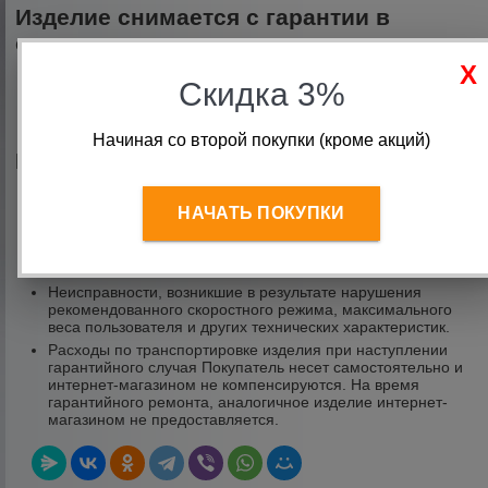
Изделие снимается с гарантии в
следующих случаях:
При нарушении правил эксплуатации изделия, указанных
Скидка 3%
в инструкции по эксплуатации.
Изделие имеет следы неквалифицированного ремонта.
Обнаружены изменения конструкции изделия.
Начиная со второй покупки (кроме акций)
Гарантия не распространяется на:
Механические повреждения.
Повреждения, возникшие вследствие самостоятельной
НАЧАТЬ ПОКУПКИ
неквалифицированной установки и сборки.
Повреждения, вызванные попаданием внутрь изделия
посторонних предметов, грязи и пыли.
Неисправности, возникшие в результате нарушения
рекомендованного скоростного режима, максимального
веса пользователя и других технических характеристик.
Расходы по транспортировке изделия при наступлении
гарантийного случая Покупатель несет самостоятельно и
интернет-магазином не компенсируются. На время
гарантийного ремонта, аналогичное изделие интернет-
магазином не предоставляется.